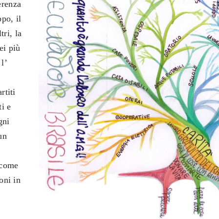
oerenza
ppo, il
tri, la
ei più
l’
rtiti
ti e
gni
un
 come
oni in